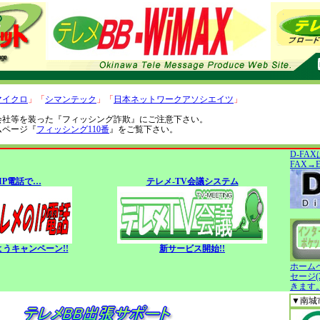
マイクロ
」「
シマンテック
」「
日本ネットワークアソシエイツ
」
会社等を装った『フィッシング詐欺』にご注意下さい。
ムページ『
フィッシング110番
』をご覧下さい。
D-FA
FAX→
IP電話で…
テレメ-TV会議システム
うキャンペーン!!
新サービス開始!!
ホーム
セージ(
きます
▼南城