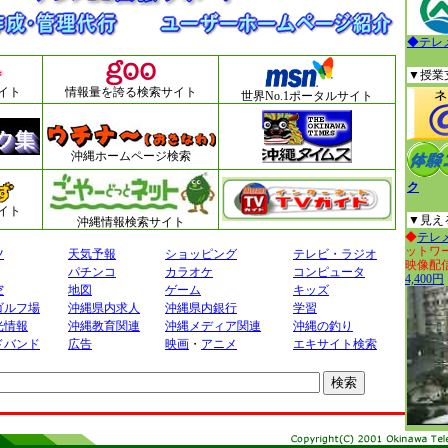
◆テレメ
▼授業
サイト
情報量を誇る検索サイト
世界No.1ポータルサイト
沖縄ホームページ検索
ク
イト
▼見え
沖縄情報検索サイト
◆
テレ
ットワ
ツ
天気予報
ショッピング
テレビ・ラジオ
映像配
パチンコ
カラオケ
コンピュータ
4,400円
空
地図
ゲーム
キッズ
ゴルフ場
沖縄県内求人
沖縄県内銀行
学習
光情報
沖縄教育関連
沖縄メディア関連
沖縄の釣り
ドバンド
広告
映画
・
アニメ
エキサイト検索