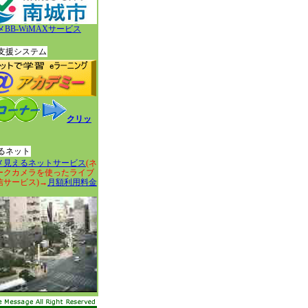
BB-WiMAXサービス
支援システム
クリッ
るネット
メ見えるネットサービス
(ネ
ークカメラを使ったライブ
信サービス)→
月額利用料金