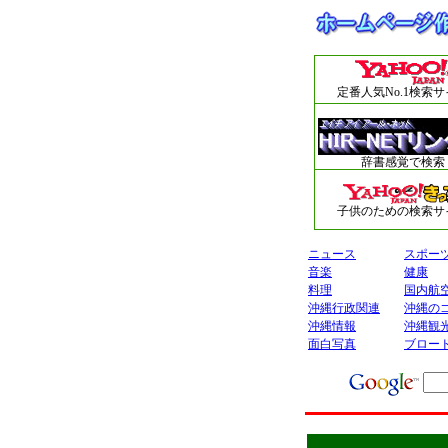
定番人気No.1検索
辞書感覚で検索
子供のための検索サ
ニュース
スポー
音楽
健康
料理
国内航
沖縄行政関連
沖縄の
沖縄情報
沖縄観
面白写真
ブロー