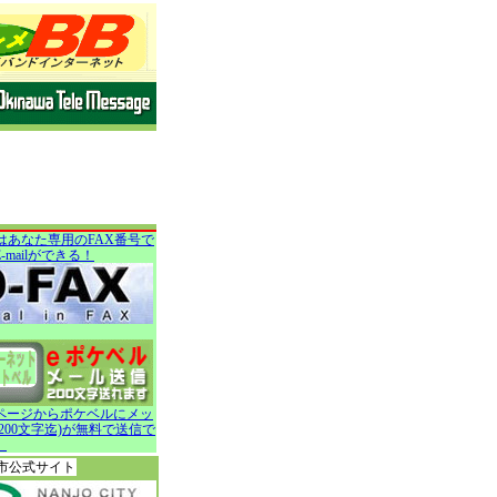
Xはあなた専用のFAX番号で
E-mailができる！
ページからポケベルにメッ
200文字迄)が無料で送信で
。
市公式サイト